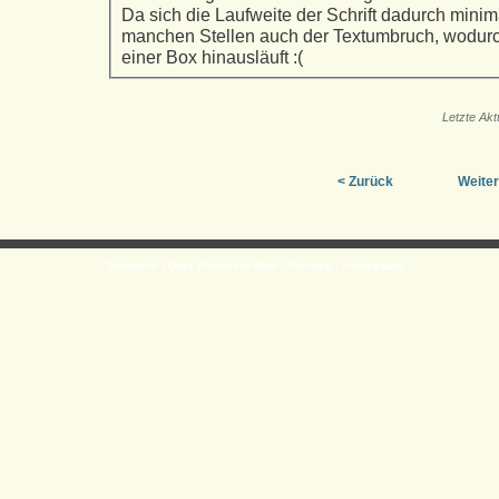
Da sich die Laufweite der Schrift dadurch minima
manchen Stellen auch der Textumbruch, wodurch
einer Box hinausläuft :(
Letzte Akt
< Zurück
Weiter
Startseite
|
Über Professor Web
|
Sitemap
|
Impressum