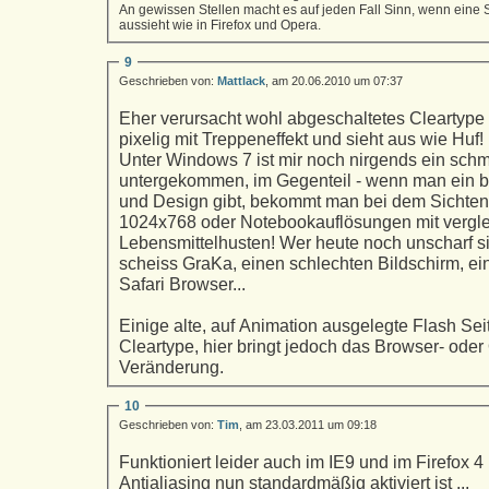
An gewissen Stellen macht es auf jeden Fall Sinn, wenn eine Se
aussieht wie in Firefox und Opera.
9
Geschrieben von:
Mattlack
, am 20.06.2010 um 07:37
Eher verursacht wohl abgeschaltetes Cleartype 
pixelig mit Treppeneffekt und sieht aus wie Huf!
Unter Windows 7 ist mir noch nirgends ein sch
untergekommen, im Gegenteil - wenn man ein 
und Design gibt, bekommt man bei dem Sichten
1024x768 oder Notebookauflösungen mit vergl
Lebensmittelhusten! Wer heute noch unscharf si
scheiss GraKa, einen schlechten Bildschirm, eine
Safari Browser...
Einige alte, auf Animation ausgelegte Flash Se
Cleartype, hier bringt jedoch das Browser- ode
Veränderung.
10
Geschrieben von:
Tim
, am 23.03.2011 um 09:18
Funktioniert leider auch im IE9 und im Firefox 4
Antialiasing nun standardmäßig aktiviert ist ...