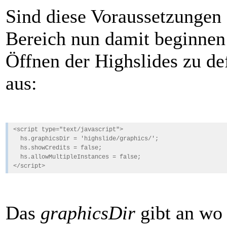
Sind diese Voraussetzungen 
Bereich nun damit beginnen 
Öffnen der Highslides zu def
aus:
<script type="text/javascript">
hs.graphicsDir = 'highslide/graphics/';
hs.showCredits = false;
hs.allowMultipleInstances = false;
</script>
Das
graphicsDir
gibt an wo