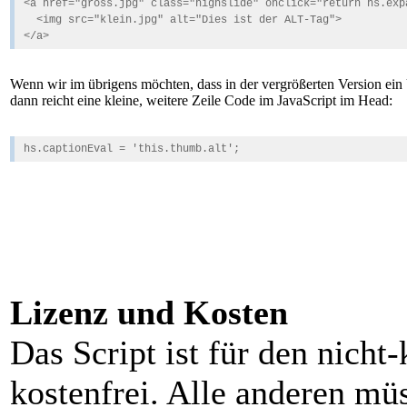
<a href="gross.jpg" class="highslide" onclick="return hs.exp
<img src="klein.jpg" alt="Dies ist der ALT-Tag">
</a>
Wenn wir im übrigens möchten, dass in der vergrößerten Version ein 
dann reicht eine kleine, weitere Zeile Code im JavaScript im Head:
hs.captionEval = 'this.thumb.alt';
Lizenz und Kosten
Das Script ist für den nich
kostenfrei. Alle anderen mü