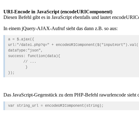
URI-Encode in JavaScript (encodeURIComponent)
Diesen Befehl gibt es in JavaScript ebenfalls und lautet encodeURI
In einem jQuery-AJAX-Aufruf sieht das dann z.B. so aus:
a = $.ajax({
url:"/datei.php?q=" + encodeURIComponent($("input#ort").val(
dataType:"json",
success: function(data){
// ...
}
});
Das JavaScript-Gegenstück zu dem PHP-Befehl rawurlencode sieht d
var string_url = encodeURIComponent(string);