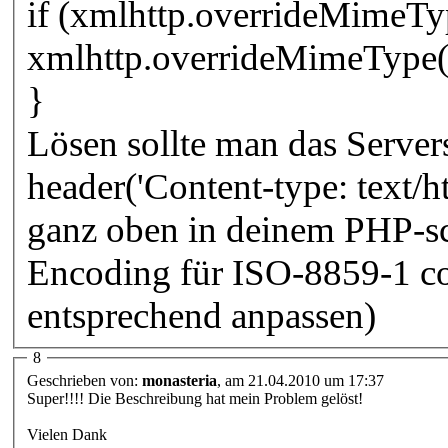
if (xmlhttp.overrideMimeTy
xmlhttp.overrideMimeType('
}
Lösen sollte man das Server
header('Content-type: text/h
ganz oben in deinem PHP-scr
Encoding für ISO-8859-1 cod
entsprechend anpassen)
8
Geschrieben von:
monasteria
, am 21.04.2010 um 17:37
Super!!!! Die Beschreibung hat mein Problem gelöst!
Vielen Dank