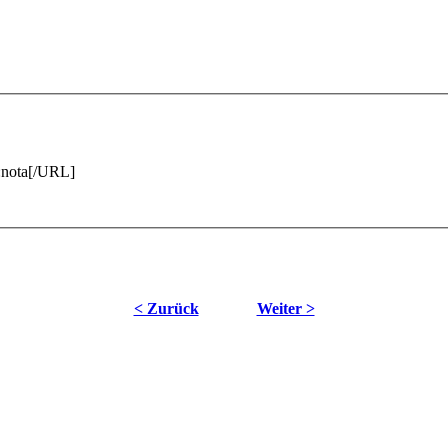
i:nota[/URL]
< Zurück
Weiter >