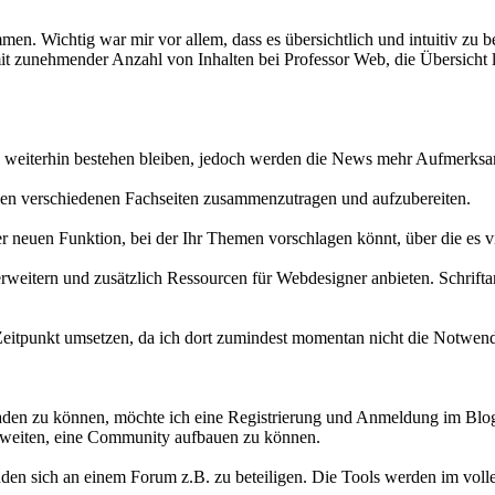
en. Wichtig war mir vor allem, dass es übersichtlich und intuitiv zu b
mit zunehmender Anzahl von Inhalten bei Professor Web, die Übersicht l
weiterhin bestehen bleiben, jedoch werden die News mehr Aufmerksam
s den verschiedenen Fachseiten zusammenzutragen und aufzubereiten.
 neuen Funktion, bei der Ihr Themen vorschlagen könnt, über die es vie
eitern und zusätzlich Ressourcen für Webdesigner anbieten. Schriftarte
eitpunkt umsetzen, da ich dort zumindest momentan nicht die Notwendi
en zu können, möchte ich eine Registrierung und Anmeldung im Blog vo
m Zweiten, eine Community aufbauen zu können.
den sich an einem Forum z.B. zu beteiligen. Die Tools werden im volle